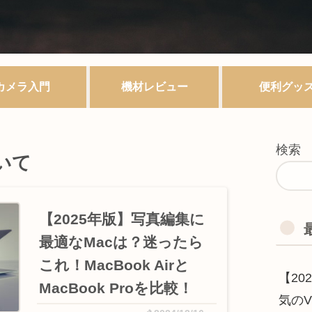
カメラ入門
機材レビュー
便利グッ
検索
いて
【2025年版】写真編集に
最適なMacは？迷ったら
これ！MacBook Airと
【2
MacBook Proを比較！
気のV