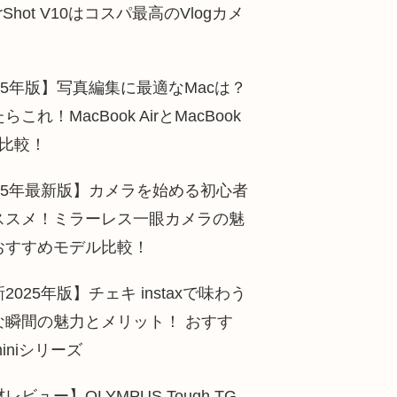
erShot V10はコスパ最高のVlogカメ
！
25年版】写真編集に最適なMacは？
らこれ！MacBook AirとMacBook
を比較！
025年最新版】カメラを始める初心者
ススメ！ミラーレス一眼カメラの魅
おすすめモデル比較！
2025年版】チェキ instaxで味わう
な瞬間の魅力とメリット！ おすす
iniシリーズ
レビュー】OLYMPUS Tough TG-