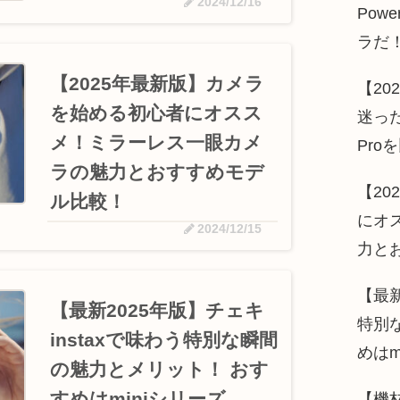
2024/12/16
Pow
ラだ
【2025年最新版】カメラ
【20
を始める初心者にオスス
迷った
メ！ミラーレス一眼カメ
Pro
ラの魅力とおすすめモデ
【2
ル比較！
にオ
2024/12/15
力と
【最新
【最新2025年版】チェキ
特別
instaxで味わう特別な瞬間
めはm
の魅力とメリット！ おす
すめはminiシリーズ
【機材