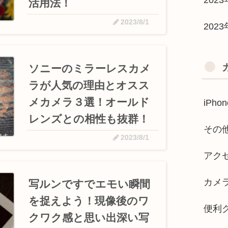
活用法！
2023/8/1
202
ソニーのミラーレスカメ
ラが人気の理由とオスス
メカメラ３選！オールド
iPh
レンズとの相性も抜群！
その
2023/8/1
アク
カメ
写ルンですでエモい瞬間
を捉えよう！現像後のワ
便利
クワク感と思い出深い写