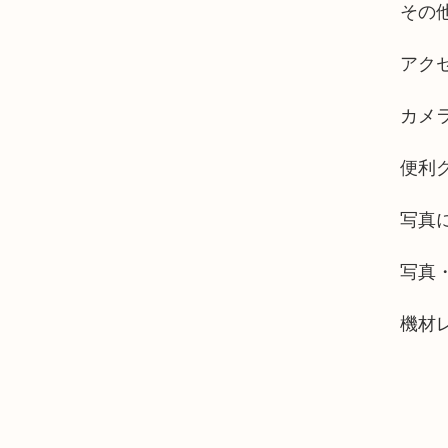
その
アク
カメ
便利
写真
写真
機材