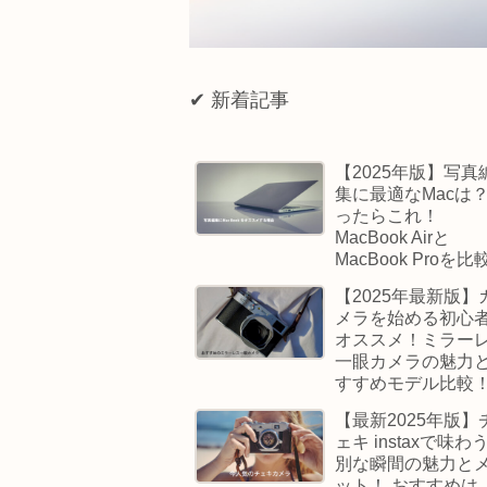
✔︎ 新着記事
【2025年版】写真
集に最適なMacは
ったらこれ！
MacBook Airと
MacBook Proを比
【2025年最新版】
メラを始める初心
オススメ！ミラー
一眼カメラの魅力
すすめモデル比較
【最新2025年版】
ェキ instaxで味わ
別な瞬間の魅力と
ット！ おすすめは