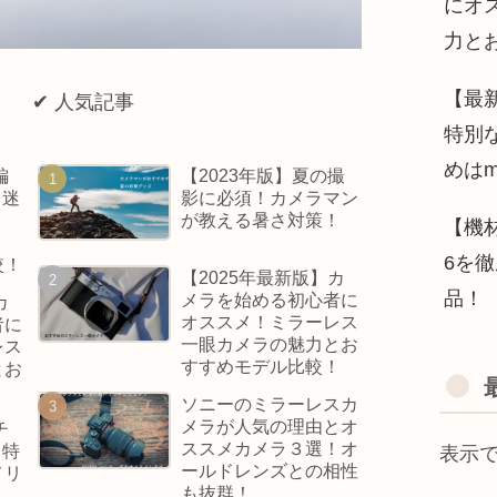
にオ
力と
【最新
✔︎ 人気記事
特別
めはm
編
【2023年版】夏の撮
？迷
影に必須！カメラマン
が教える暑さ対策！
【機材
6を
較！
【2025年最新版】カ
品！
メラを始める初心者に
カ
オススメ！ミラーレス
者に
一眼カメラの魅力とお
レス
すすめモデル比較！
とお
！
ソニーのミラーレスカ
メラが人気の理由とオ
チ
ススメカメラ３選！オ
う特
表示
ールドレンズとの相性
メリ
も抜群！