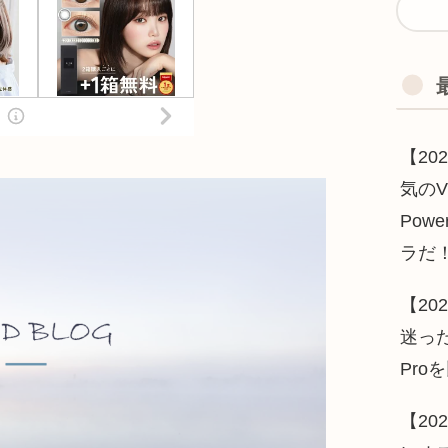
【2
気のV
Pow
ラだ
【20
迷った
Pro
【2