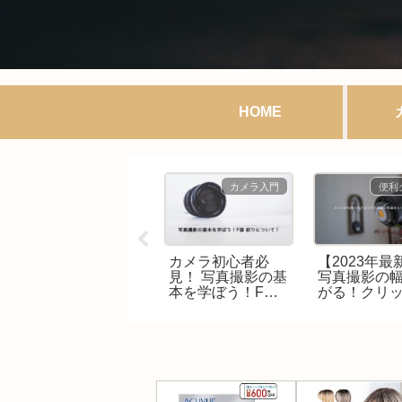
HOME
その他趣味
カメラ入門
便利
【抽選販売】ポケ
カメラ初心者必
【2023年最
モンワールドチャ
見！ 写真撮影の基
写真撮影の
ンピオンシップス
本を学ぼう！F値
がる！クリ
2023横浜 記念デ
絞りについて！
ンストロボ
ッキ「ピカチュ
と活用法！
ウ」の抽選応募受
付がポケセンオン
ラインにて8月8日
15時より開始！！