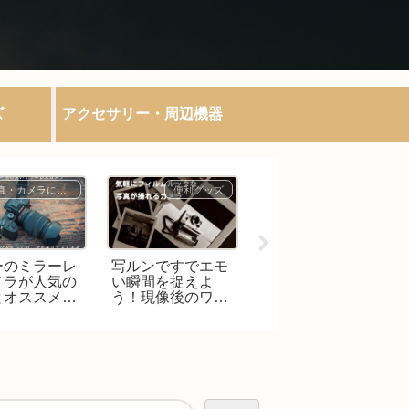
ズ
アクセサリー・周辺機器
写真・カメラについて
便利グッズ
カメラ入門
ーのミラーレ
写ルンですでエモ
【2025年最新版】
メラが人気の
い瞬間を捉えよ
カメラを始める初
とオススメカ
う！現像後のワク
心者にオススメ！
３選！オール
ワク感と思い出深
ミラーレス一眼カ
ンズとの相性
い写真の魅力！
メラの魅力とおす
群！
すめモデル比較！