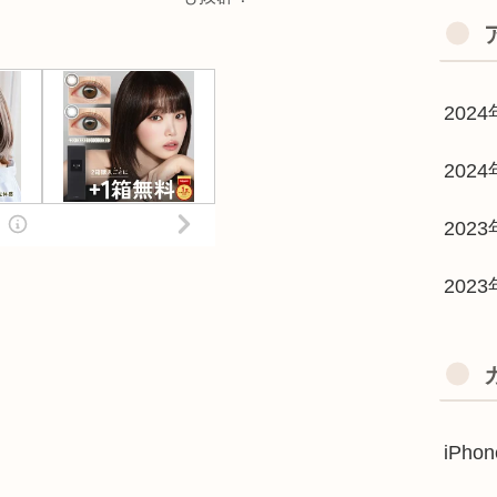
2024
2024
202
202
iPh