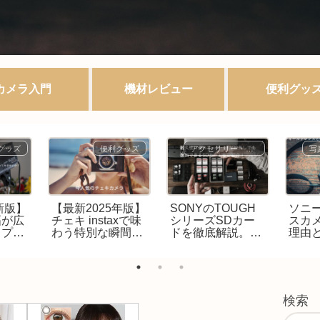
カメラ入門
機材レビュー
便利グッ
グッズ
便利グッズ
アクセサリー・周辺機器
新版】
【最新2025年版】
SONYのTOUGH
ソニ
幅が広
チェキ instaxで味
シリーズSDカー
スカ
ップオ
わう特別な瞬間の
ドを徹底解説。
理由
の魅力
魅力とメリット！
SanDiskとの比較
メラ
おすすめはminiシ
も含めて選び方と
ドレ
リーズ
性能を紹介！
も抜
検索